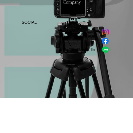
Company
​SOCIAL
Instagram
​Facebook
​LINE
company＠habit.llc