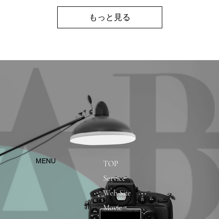
もっと見る
​MENU
TOP
Service
Web Site
Movie