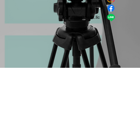
​LINE
company＠habit.llc