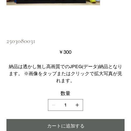
2503080031
価
￥300
格
納品は透かし無し高画質でのJPEG(データ)納品となり
ます。 ※画像をタップまたはクリックで拡大写真が見
れます。
数量
カートに追加する