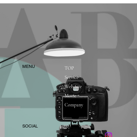
​MENU
TOP
Service
Web Site
Movie
Company
​SOCIAL
Instagram
​Facebook