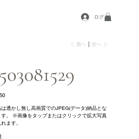
ログイン
次へ
前へ
503081529
50
品は透かし無し高画質でのJPEG(データ)納品とな
ます。 ※画像をタップまたはクリックで拡大写真
見れます。
量