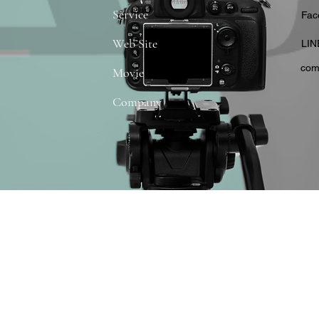
Service
​Fa
Web Site
​LIN
com
Movie
Company