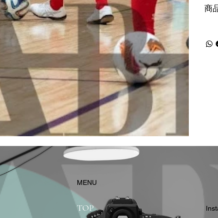
商
​MENU
TOP
In