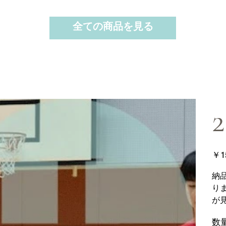
全ての商品を見る
2
価
￥1
格
納
り
が
数