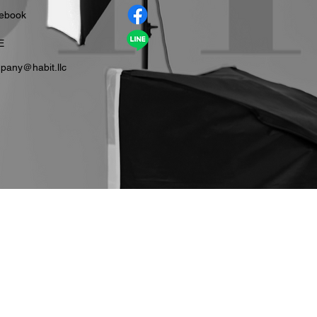
cebook
E
pany＠habit.llc