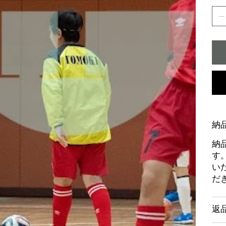
納
納
す
い
だ
返