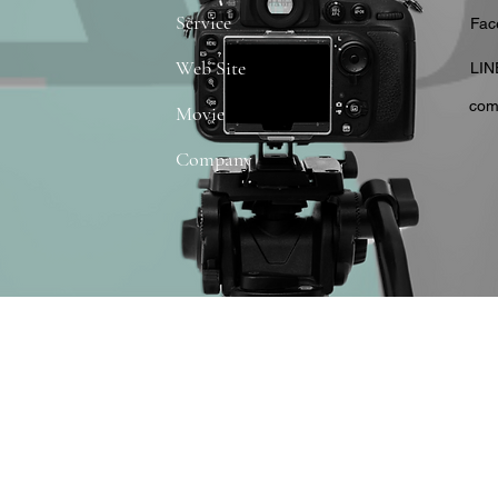
Service
​Fa
Web Site
​LIN
com
Movie
Company