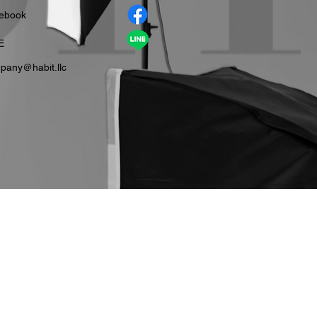
cebook
E
pany＠habit.llc