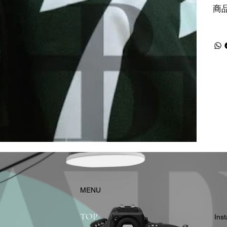
商
​MENU
TOP
In