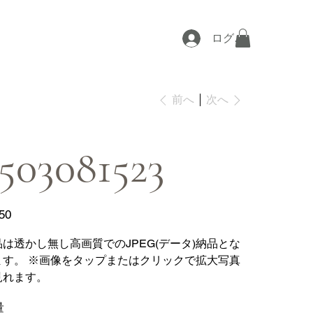
ログイン
次へ
前へ
503081523
50
品は透かし無し高画質でのJPEG(データ)納品とな
ます。 ※画像をタップまたはクリックで拡大写真
見れます。
量