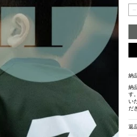
納
納
す
い
だ
返