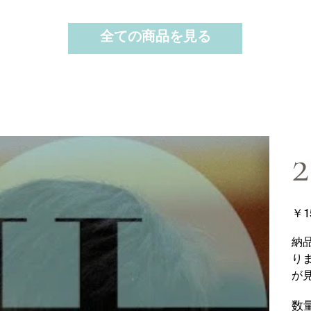
全ての商品を見る
2
価
￥1
格
納
り
が
数