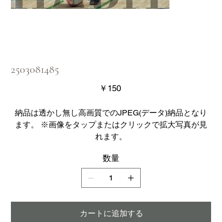
2503081485
価
￥150
格
納品は透かし無し高画質でのJPEG(データ)納品となり
ます。 ※画像をタップまたはクリックで拡大写真が見
れます。
数量
カートに追加する