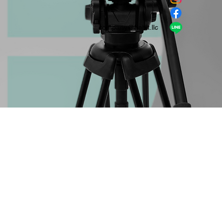
​LINE
company＠habit.llc