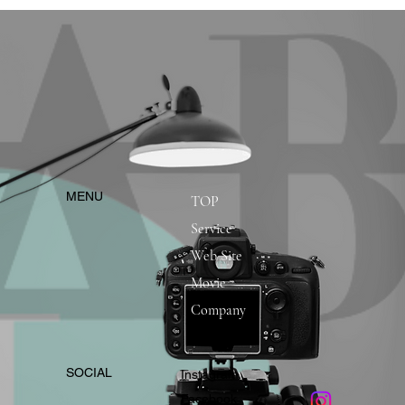
​MENU
TOP
Service
Web Site
Movie
Company
​SOCIAL
Instagram
​Facebook