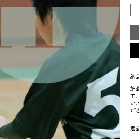
納
納
す
い
だ
返