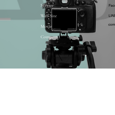
Service
​Fa
Web Site
​LIN
com
Movie
Company