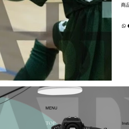
商
​MENU
TOP
In