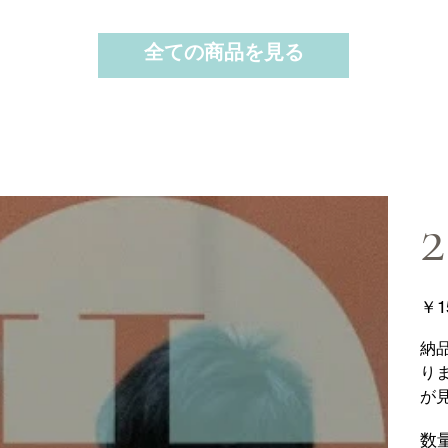
全ての商品を見る
2
価
￥1
格
納
り
が
数