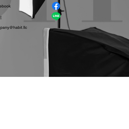
cebook
E
pany＠habit.llc