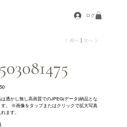
ログイン
次へ
前へ
503081475
50
品は透かし無し高画質でのJPEG(データ)納品とな
ます。 ※画像をタップまたはクリックで拡大写真
見れます。
量