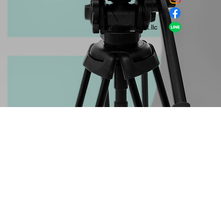
​LINE
company＠habit.llc