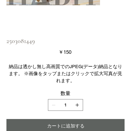
2503081449
価
￥150
格
納品は透かし無し高画質でのJPEG(データ)納品となり
ます。 ※画像をタップまたはクリックで拡大写真が見
れます。
数量
カートに追加する