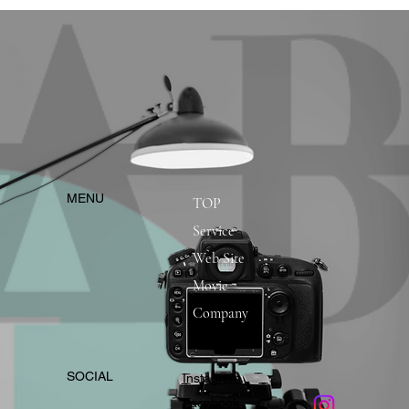
​MENU
TOP
Service
Web Site
Movie
Company
​SOCIAL
Instagram
​Facebook