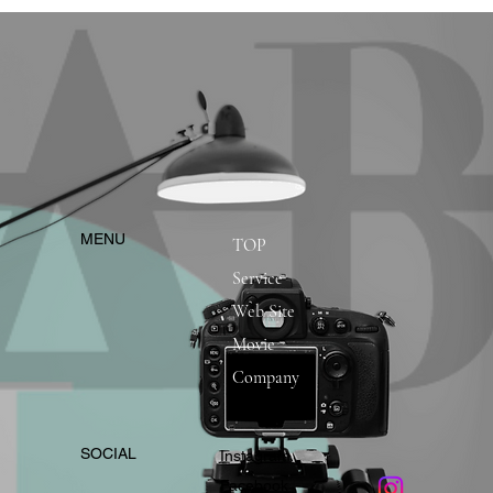
​MENU
TOP
Service
Web Site
Movie
Company
​SOCIAL
Instagram
​Facebook