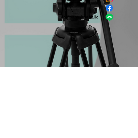
​LINE
company＠habit.llc