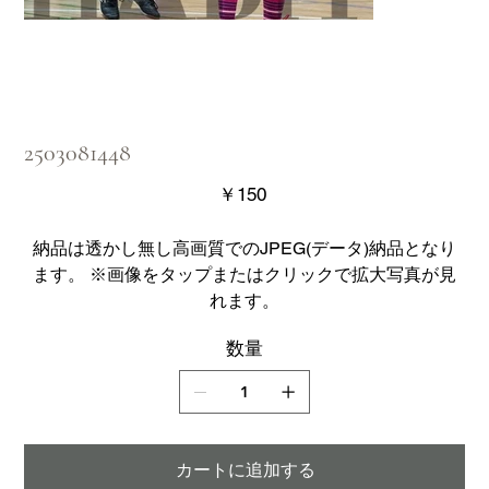
2503081448
価
￥150
格
納品は透かし無し高画質でのJPEG(データ)納品となり
ます。 ※画像をタップまたはクリックで拡大写真が見
れます。
数量
カートに追加する