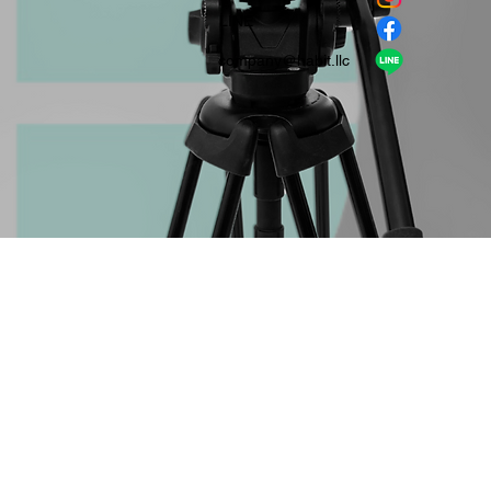
​LINE
company＠habit.llc