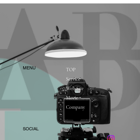
​MENU
TOP
Service
Web Site
Movie
Company
​SOCIAL
Instagram
​Facebook