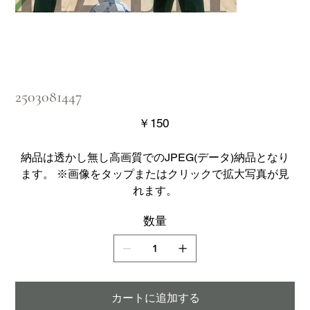
2503081447
価
￥150
格
納品は透かし無し高画質でのJPEG(データ)納品となり
ます。 ※画像をタップまたはクリックで拡大写真が見
れます。
数量
カートに追加する