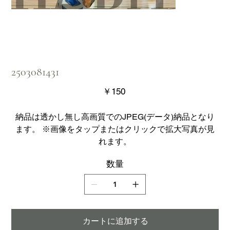
2503081431
価
￥150
格
納品は透かし無し高画質でのJPEG(データ)納品となり
ます。 ※画像をタップまたはクリックで拡大写真が見
れます。
数量
カートに追加する