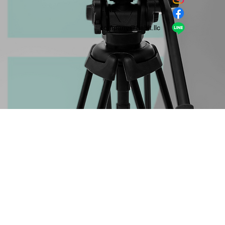
​LINE
company＠habit.llc