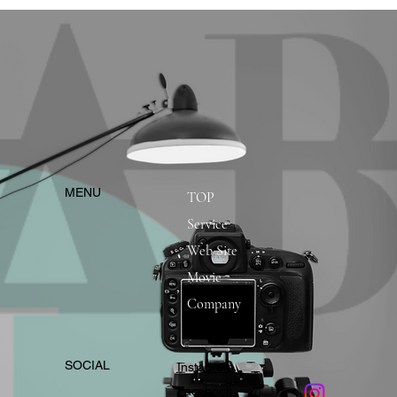
​MENU
TOP
Service
Web Site
Movie
Company
​SOCIAL
Instagram
​Facebook