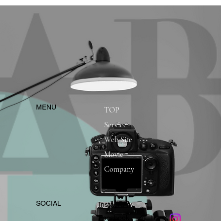
​MENU
TOP
Service
Web Site
Movie
Company
​SOCIAL
Instagram
​Facebook