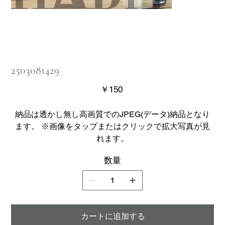
2503081429
価
￥150
格
納品は透かし無し高画質でのJPEG(データ)納品となり
ます。 ※画像をタップまたはクリックで拡大写真が見
れます。
数量
カートに追加する