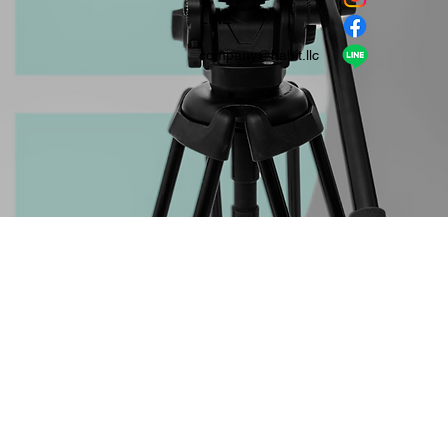
​LINE
company＠habit.llc