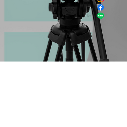
​LINE
company＠habit.llc