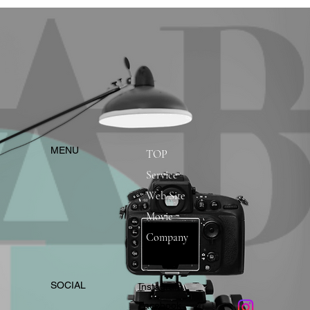
​MENU
TOP
Service
Web Site
Movie
Company
​SOCIAL
Instagram
​Facebook