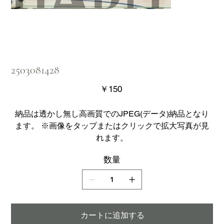
2503081428
価
￥150
格
納品は透かし無し高画質でのJPEG(データ)納品となり
ます。 ※画像をタップまたはクリックで拡大写真が見
れます。
数量
カートに追加する