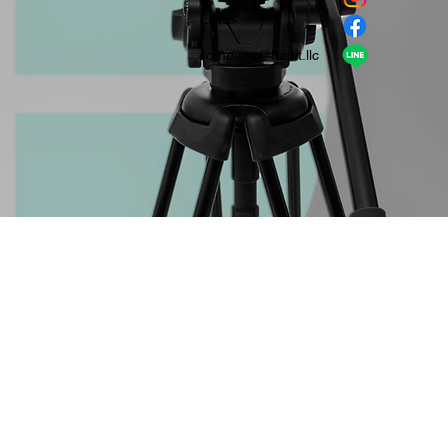
​LINE
company＠habit.llc