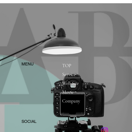
​MENU
TOP
Service
Web Site
Movie
Company
​SOCIAL
Instagram
​Facebook