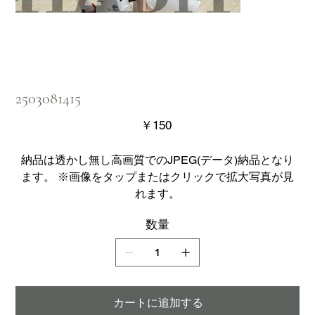
2503081415
価
￥150
格
納品は透かし無し高画質でのJPEG(データ)納品となり
ます。 ※画像をタップまたはクリックで拡大写真が見
れます。
数量
カートに追加する