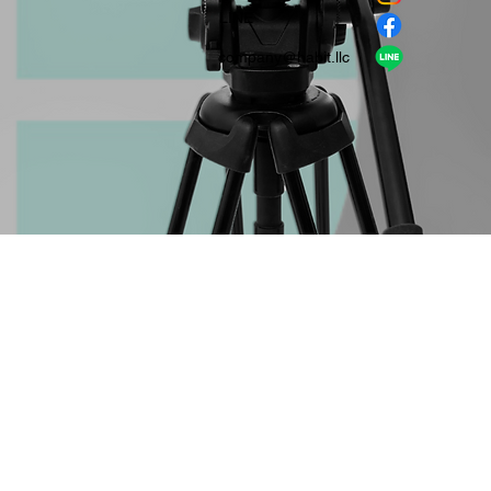
​LINE
company＠habit.llc