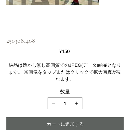
2503081408
価
¥150
格
納品は透かし無し高画質でのJPEG(データ)納品となり
ます。 ※画像をタップまたはクリックで拡大写真が見
れます。
数量
カートに追加する