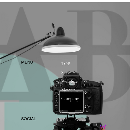
​MENU
TOP
Service
Web Site
Movie
Company
​SOCIAL
Instagram
​Facebook