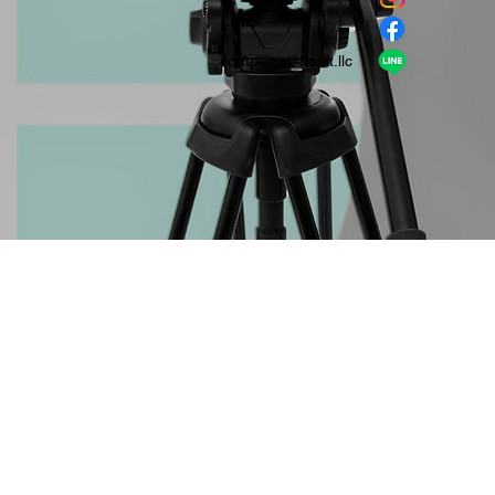
​LINE
company＠habit.llc