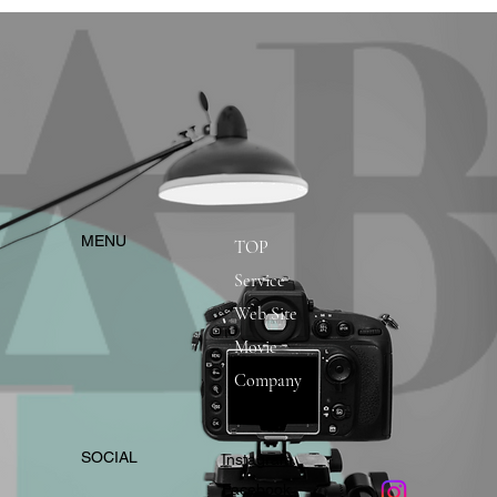
​MENU
TOP
Service
Web Site
Movie
Company
​SOCIAL
Instagram
​Facebook