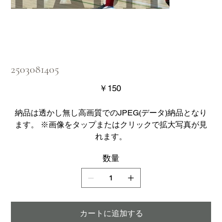
2503081405
価
￥150
格
納品は透かし無し高画質でのJPEG(データ)納品となり
ます。 ※画像をタップまたはクリックで拡大写真が見
れます。
数量
カートに追加する