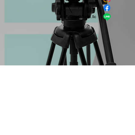
​LINE
company＠habit.llc