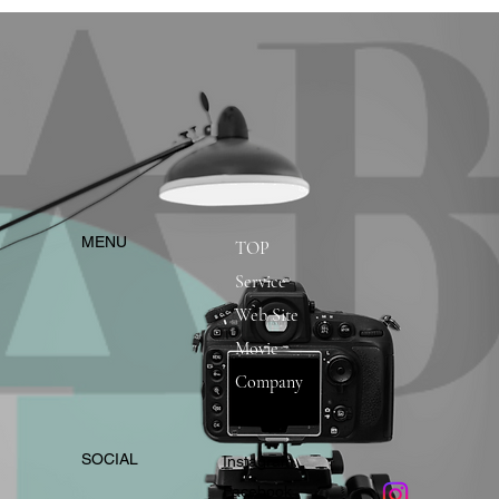
​MENU
TOP
Service
Web Site
Movie
Company
​SOCIAL
Instagram
​Facebook