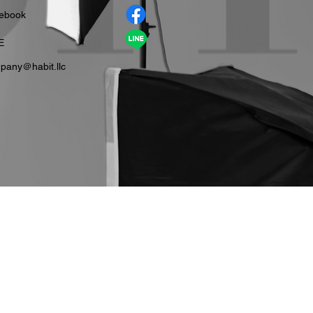
cebook
E
pany＠habit.llc