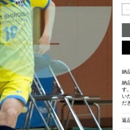
納
納
す
い
だ
返