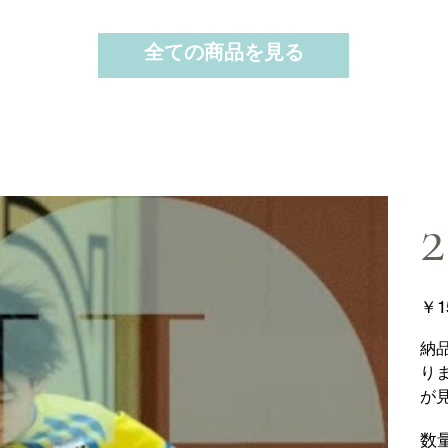
全ての商品を見る
2
価
￥1
格
納
り
が
数