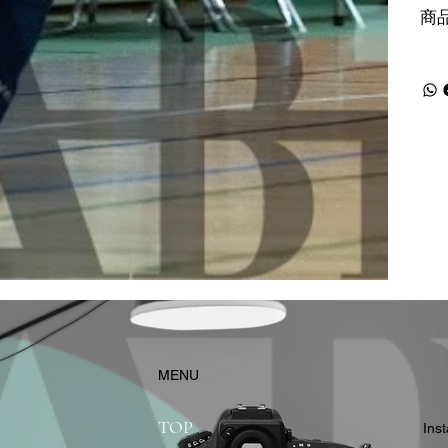
商
​MENU
TOP
In