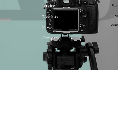
Service
​Fa
Web Site
​LIN
com
Movie
Company