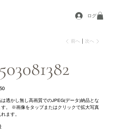
ログイン
次へ
前へ
503081382
50
品は透かし無し高画質でのJPEG(データ)納品とな
ます。 ※画像をタップまたはクリックで拡大写真
見れます。
量