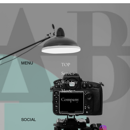
​MENU
TOP
Service
Web Site
Movie
Company
​SOCIAL
Instagram
​Facebook