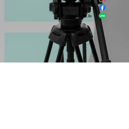
​LINE
company＠habit.llc