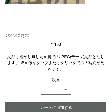
2503081370
価
￥150
格
納品は透かし無し高画質でのJPEG(データ)納品となり
ます。 ※画像をタップまたはクリックで拡大写真が見
れます。
数量
カートに追加する