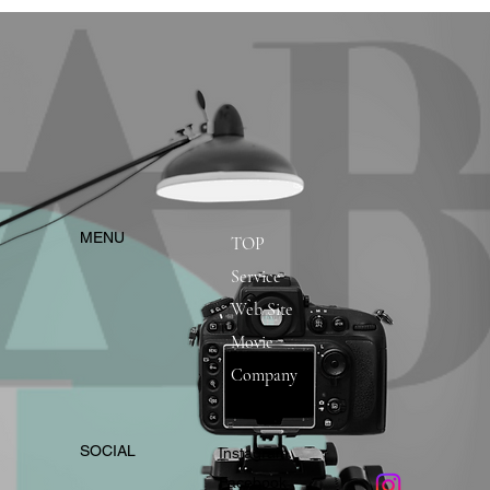
​MENU
TOP
Service
Web Site
Movie
Company
​SOCIAL
Instagram
​Facebook