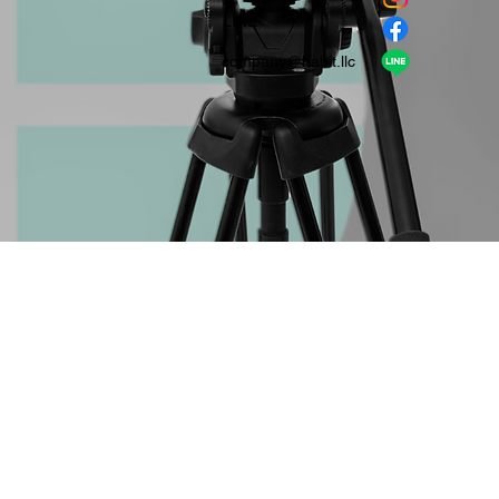
​LINE
company＠habit.llc