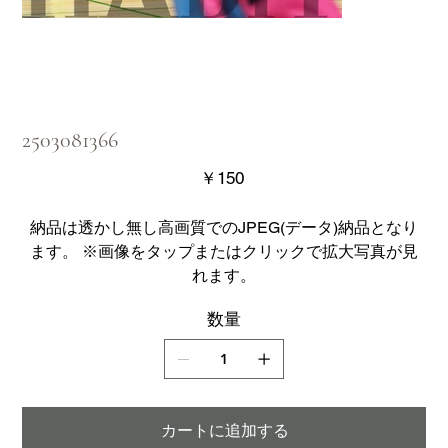
2503081366
価
￥150
格
納品は透かし無し高画質でのJPEG(データ)納品となり
ます。 ※画像をタップまたはクリックで拡大写真が見
れます。
数量
カートに追加する