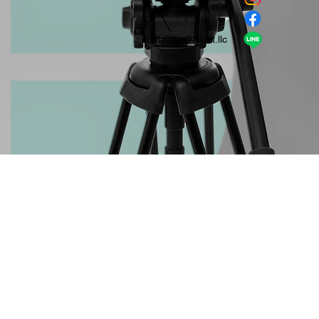
​LINE
company＠habit.llc