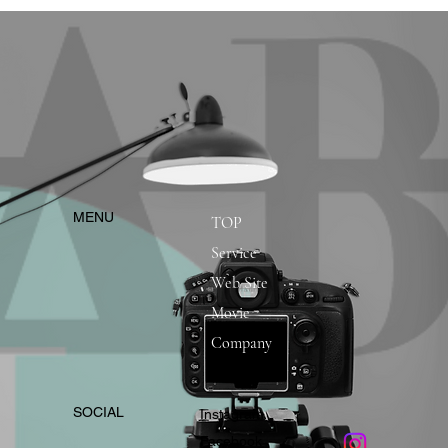
​MENU
TOP
Service
Web Site
Movie
Company
​SOCIAL
Instagram
​Facebook