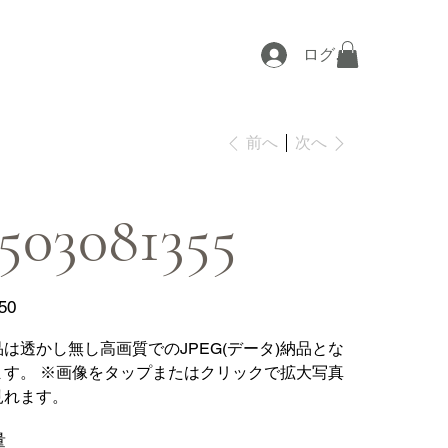
ログイン
次へ
前へ
503081355
50
品は透かし無し高画質でのJPEG(データ)納品とな
ます。 ※画像をタップまたはクリックで拡大写真
見れます。
量