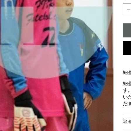
納
納
す
い
だ
返