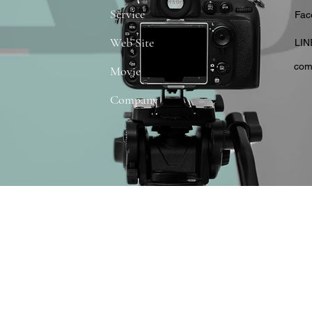
Service
​Fa
Web Site
​LIN
com
Movie
Company