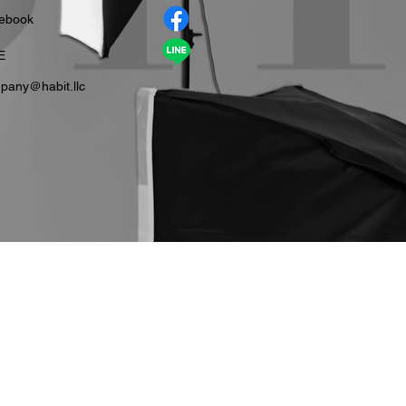
cebook
E
pany＠habit.llc