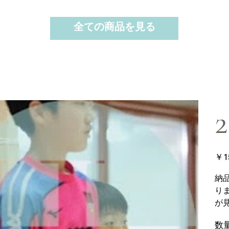
全ての商品を見る
2
価
￥1
格
納
り
が
数