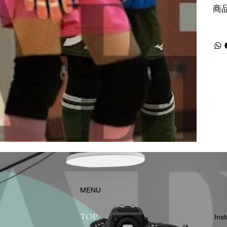
商
​MENU
TOP
In