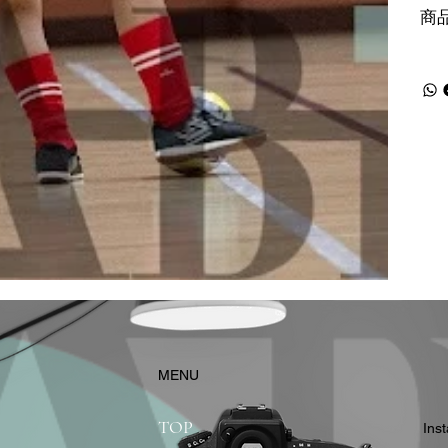
商
​MENU
TOP
In