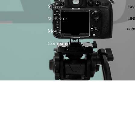
Service
​Fa
Web Site
​LIN
com
Movie
Company