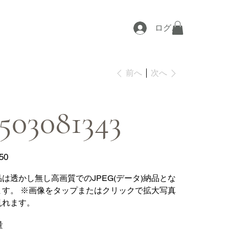
ログイン
次へ
前へ
503081343
50
品は透かし無し高画質でのJPEG(データ)納品とな
ます。 ※画像をタップまたはクリックで拡大写真
見れます。
量