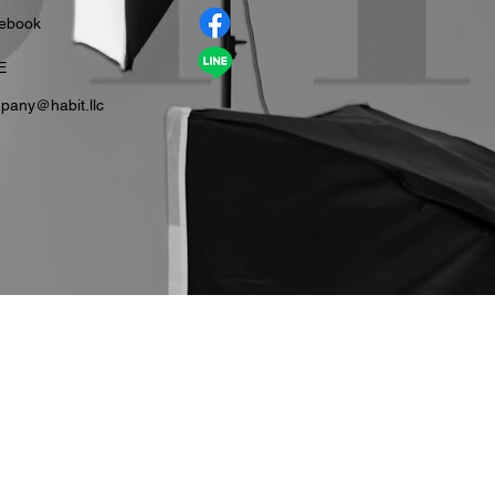
cebook
E
pany＠habit.llc