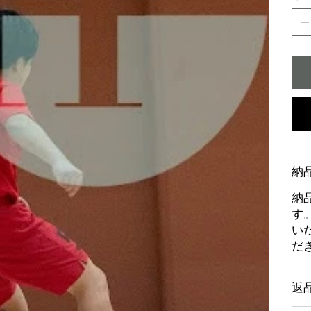
納
納
す
い
だ
返