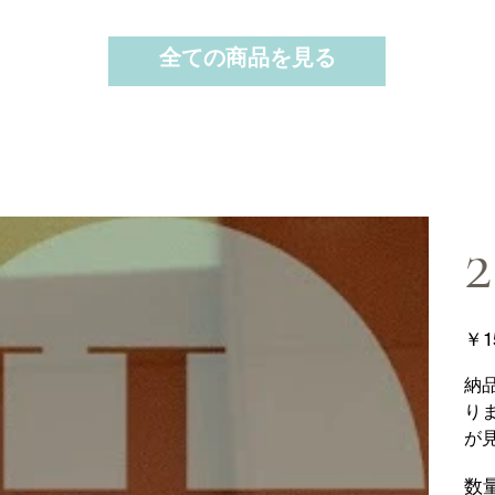
全ての商品を見る
2
価
￥1
格
納
り
が
数