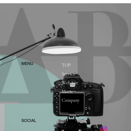
​MENU
TOP
Service
Web Site
Movie
Company
​SOCIAL
Instagram
​Facebook