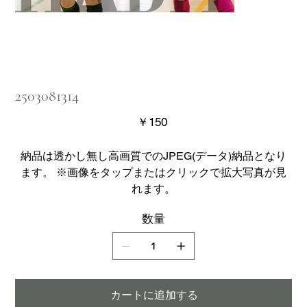
2503081314
価
￥150
格
納品は透かし無し高画質でのJPEG(データ)納品となり
ます。 ※画像をタップまたはクリックで拡大写真が見
れます。
数量
カートに追加する