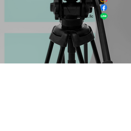
​LINE
company＠habit.llc