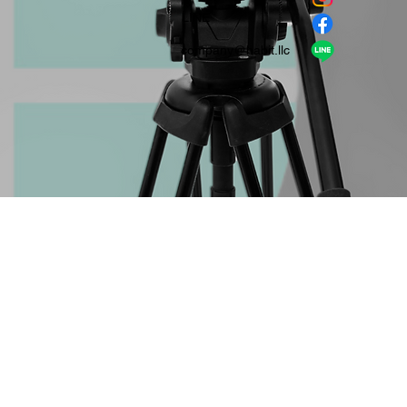
​LINE
company＠habit.llc