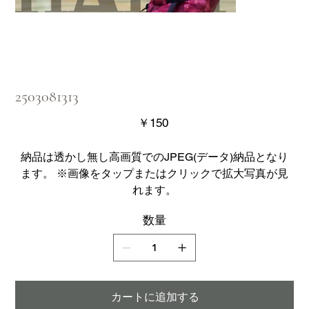
2503081313
価
￥150
格
納品は透かし無し高画質でのJPEG(データ)納品となり
ます。 ※画像をタップまたはクリックで拡大写真が見
れます。
数量
カートに追加する