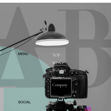
​MENU
TOP
Service
Web Site
Movie
Company
​SOCIAL
Instagram
​Facebook