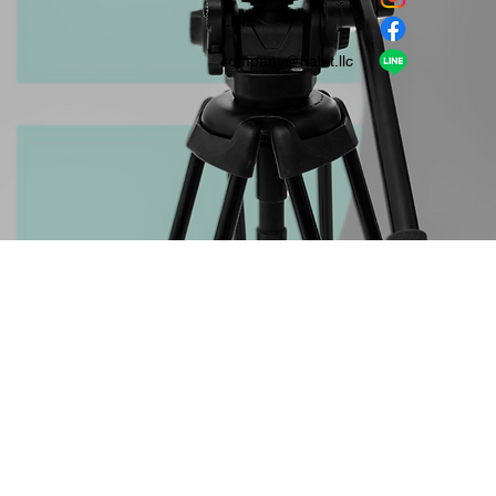
​LINE
company＠habit.llc