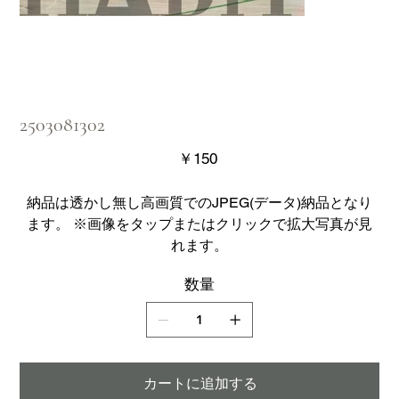
2503081302
価
￥150
格
納品は透かし無し高画質でのJPEG(データ)納品となり
ます。 ※画像をタップまたはクリックで拡大写真が見
れます。
数量
カートに追加する