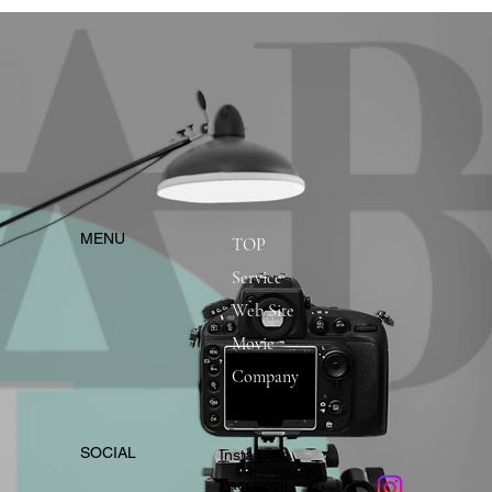
​MENU
TOP
Service
Web Site
Movie
Company
​SOCIAL
Instagram
​Facebook