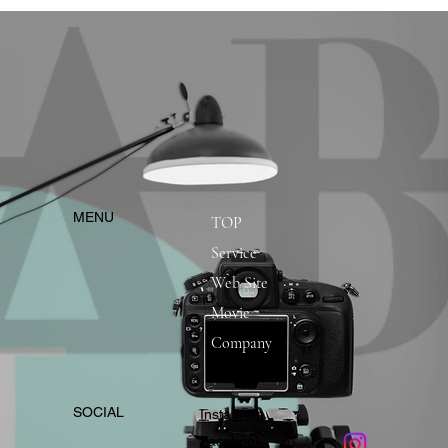
​MENU
TOP
Service
Web Site
Movie
Company
​SOCIAL
Instagram
​Facebook