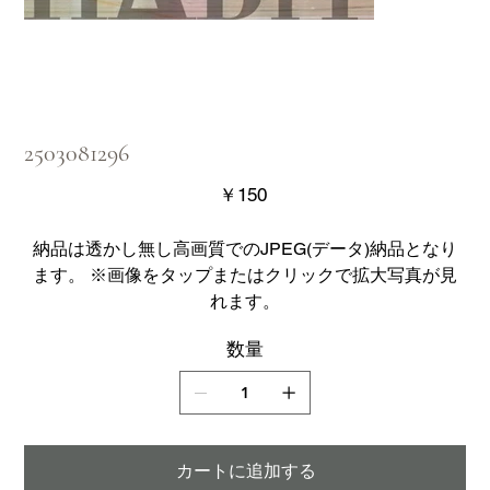
2503081296
価
￥150
格
納品は透かし無し高画質でのJPEG(データ)納品となり
ます。 ※画像をタップまたはクリックで拡大写真が見
れます。
数量
カートに追加する