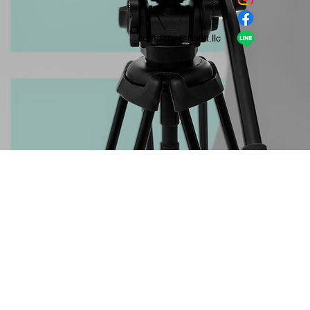
​LINE
company＠habit.llc