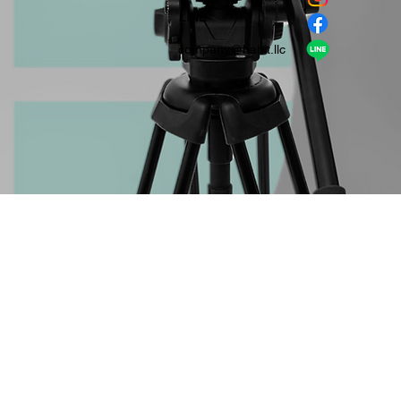
​LINE
company＠habit.llc