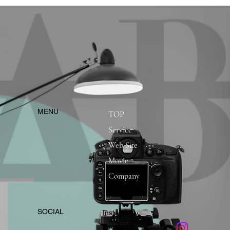
​MENU
TOP
Service
Web Site
Movie
Company
​SOCIAL
Instagram
​Facebook