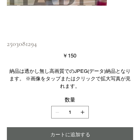
2503081294
価
￥150
格
納品は透かし無し高画質でのJPEG(データ)納品となり
ます。 ※画像をタップまたはクリックで拡大写真が見
れます。
数量
カートに追加する