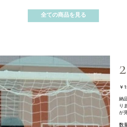
全ての商品を見る
2
価
￥1
格
納
り
が
数