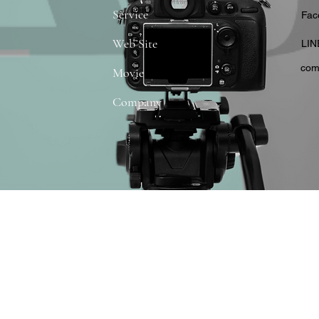
Service
​Fa
Web Site
​LIN
com
Movie
Company