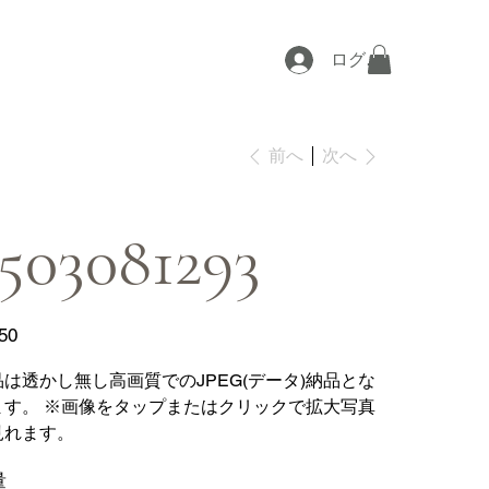
ログイン
次へ
前へ
503081293
50
品は透かし無し高画質でのJPEG(データ)納品とな
ます。 ※画像をタップまたはクリックで拡大写真
見れます。
量