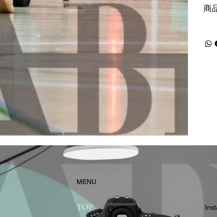
商
​MENU
TOP
In