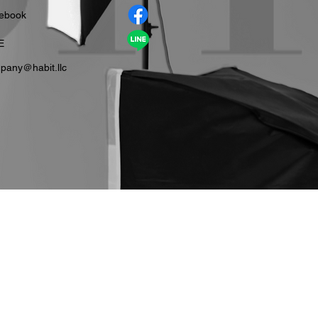
cebook
E
pany＠habit.llc