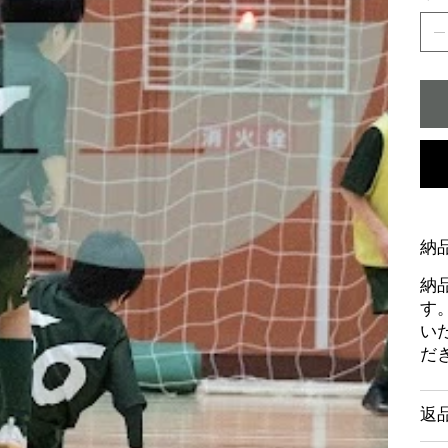
納
納
す
い
だ
返