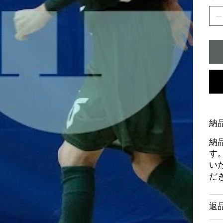
納
納
す
い
だ
返