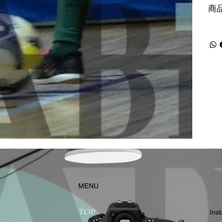
商
​MENU
TOP
In