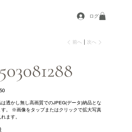
ログイン
次へ
前へ
503081288
50
品は透かし無し高画質でのJPEG(データ)納品とな
ます。 ※画像をタップまたはクリックで拡大写真
見れます。
量