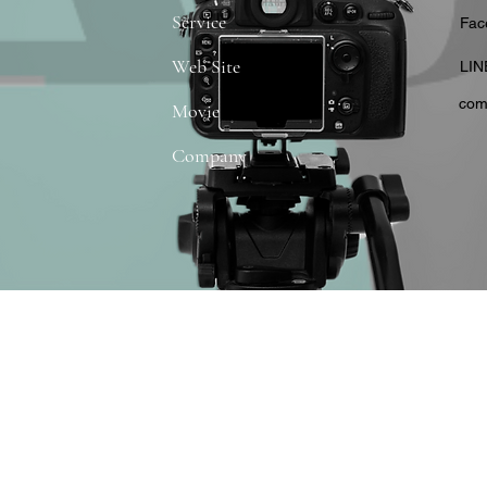
Service
​Fa
Web Site
​LIN
com
Movie
Company