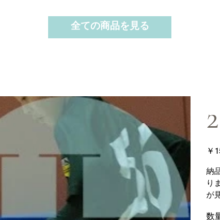
全ての商品を見る
2
価
￥1
格
納
り
が
数