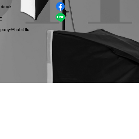
cebook
E
pany＠habit.llc