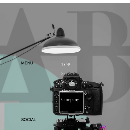
​MENU
TOP
Service
Web Site
Movie
Company
​SOCIAL
Instagram
​Facebook