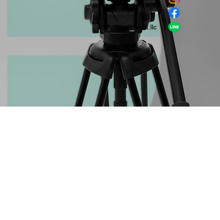
​LINE
company＠habit.llc