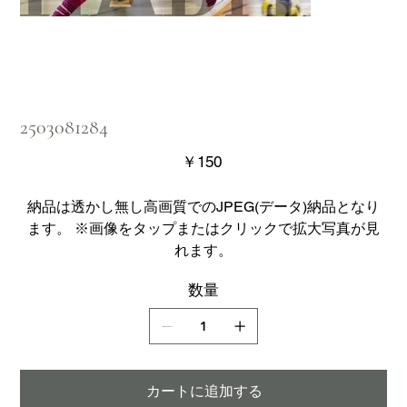
2503081284
価
￥150
格
納品は透かし無し高画質でのJPEG(データ)納品となり
ます。 ※画像をタップまたはクリックで拡大写真が見
れます。
数量
カートに追加する