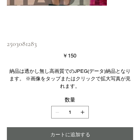
2503081283
価
￥150
格
納品は透かし無し高画質でのJPEG(データ)納品となり
ます。 ※画像をタップまたはクリックで拡大写真が見
れます。
数量
カートに追加する