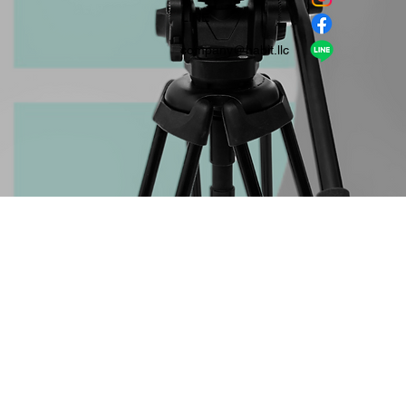
​LINE
company＠habit.llc