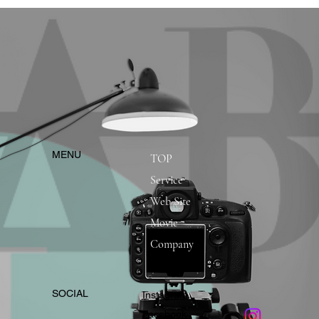
​MENU
TOP
Service
Web Site
Movie
Company
​SOCIAL
Instagram
​Facebook