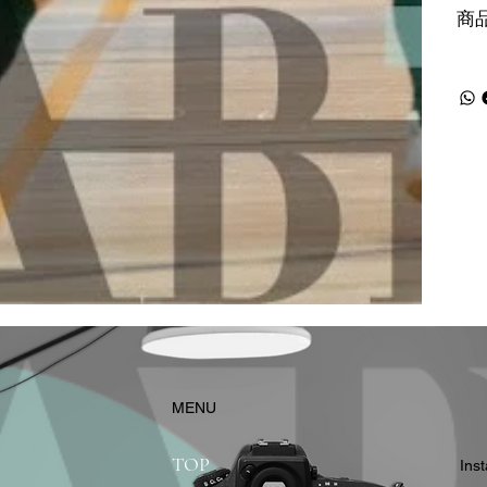
商
​MENU
TOP
In