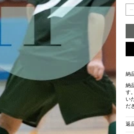
納
納
す
い
だ
返