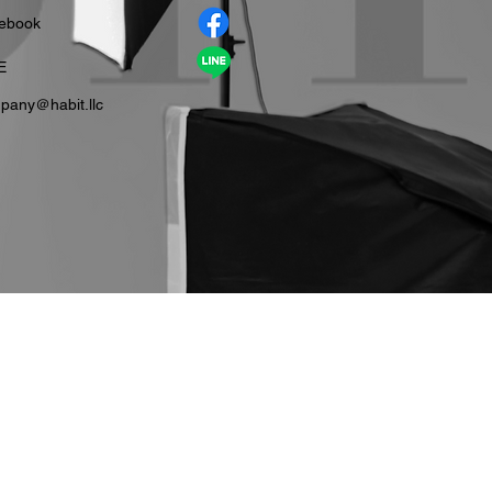
cebook
E
pany＠habit.llc