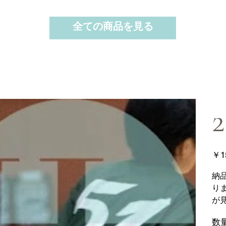
全ての商品を見る
2
価
￥1
格
納
り
が
数