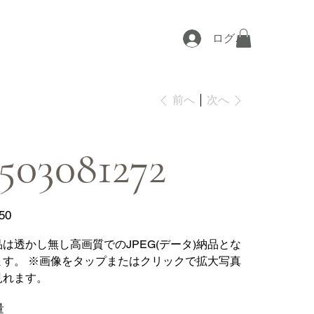
ログイン
次へ
前へ
503081272
50
品は透かし無し高画質でのJPEG(データ)納品とな
ます。 ※画像をタップまたはクリックで拡大写真
見れます。
量