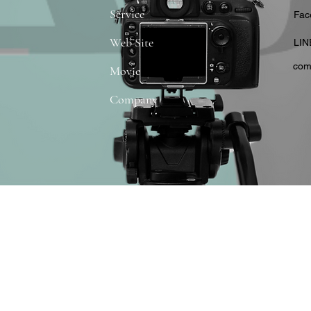
Service
​Fa
Web Site
​LIN
com
Movie
Company