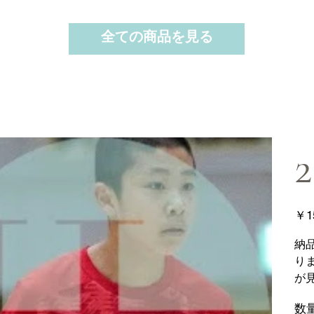
全ての商品を見る
2
価
￥1
格
納
り
が
数