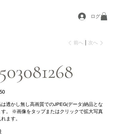
ログイン
次へ
前へ
503081268
50
品は透かし無し高画質でのJPEG(データ)納品とな
ます。 ※画像をタップまたはクリックで拡大写真
見れます。
量