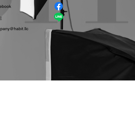
cebook
E
pany＠habit.llc