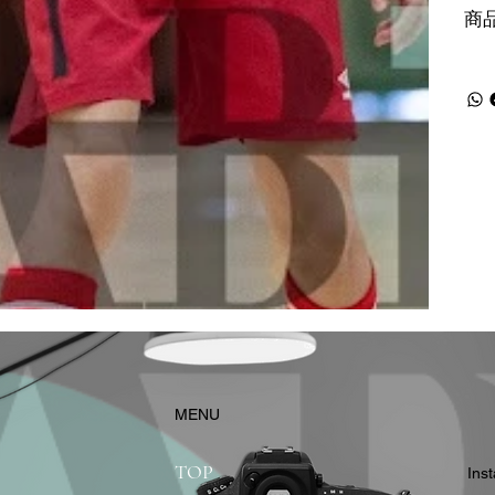
商
​MENU
TOP
In