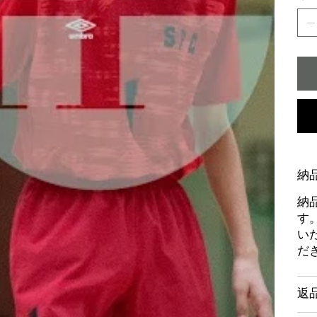
納
納
す
い
だ
返