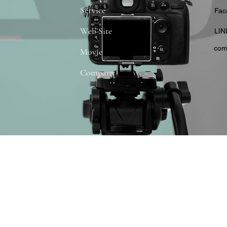
Service
​Fa
Web Site
​LIN
com
Movie
Company