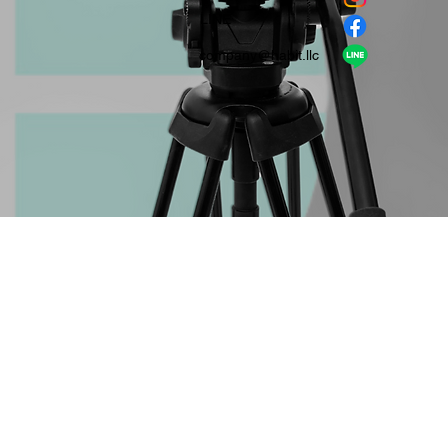
​LINE
company＠habit.llc