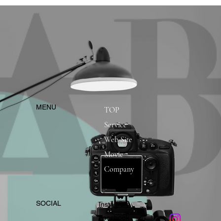
​MENU
TOP
Service
Web Site
Movie
Company
​SOCIAL
Instagram
​Facebook