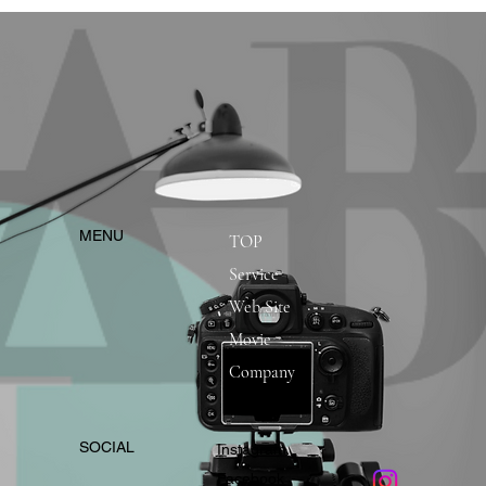
​MENU
TOP
Service
Web Site
Movie
Company
​SOCIAL
Instagram
​Facebook