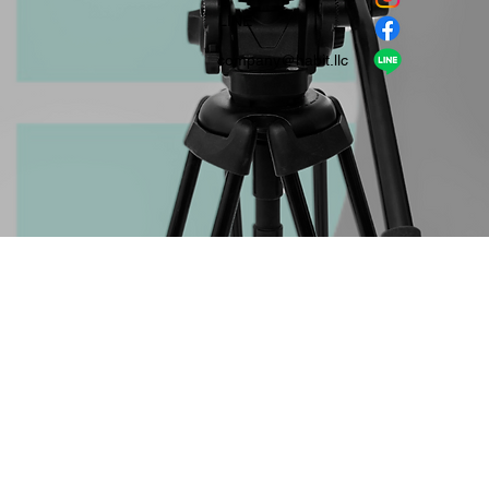
​LINE
company＠habit.llc