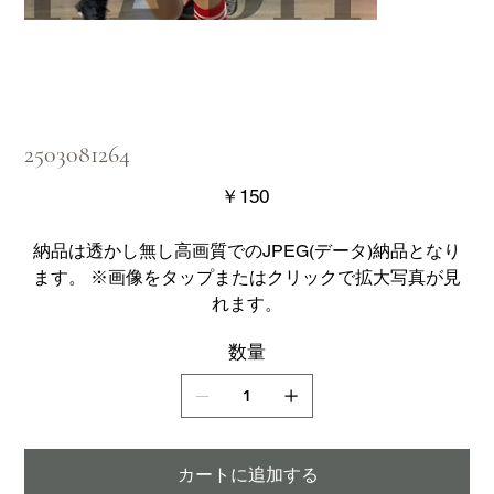
2503081264
価
￥150
格
納品は透かし無し高画質でのJPEG(データ)納品となり
ます。 ※画像をタップまたはクリックで拡大写真が見
れます。
数量
カートに追加する