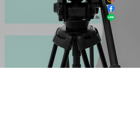
​LINE
company＠habit.llc