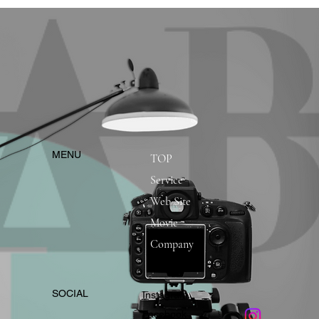
​MENU
TOP
Service
Web Site
Movie
Company
​SOCIAL
Instagram
​Facebook