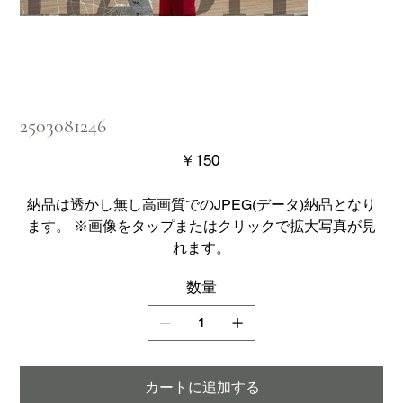
2503081246
価
￥150
格
納品は透かし無し高画質でのJPEG(データ)納品となり
ます。 ※画像をタップまたはクリックで拡大写真が見
れます。
数量
カートに追加する