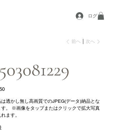
ログイン
次へ
前へ
503081229
50
品は透かし無し高画質でのJPEG(データ)納品とな
ます。 ※画像をタップまたはクリックで拡大写真
見れます。
量