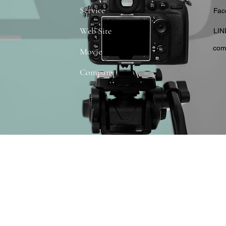
Service
​Fa
Web Site
​LIN
com
Movie
Company