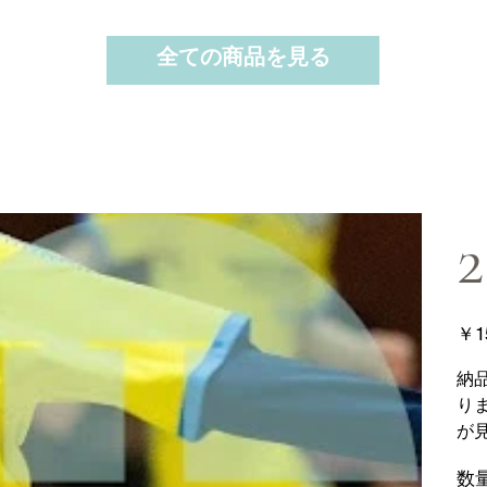
全ての商品を見る
2
価
￥1
格
納
り
が
数