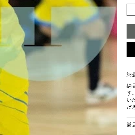
納
納
す
い
だ
返