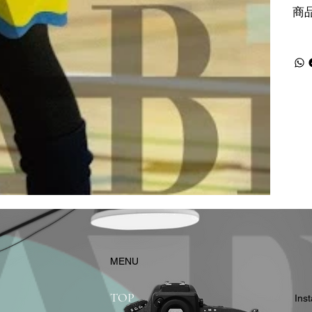
商
​MENU
TOP
In