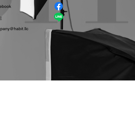
cebook
E
pany＠habit.llc