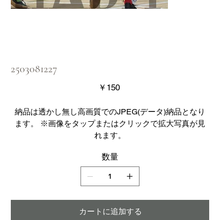
2503081227
価
￥150
格
納品は透かし無し高画質でのJPEG(データ)納品となり
ます。 ※画像をタップまたはクリックで拡大写真が見
れます。
数量
カートに追加する