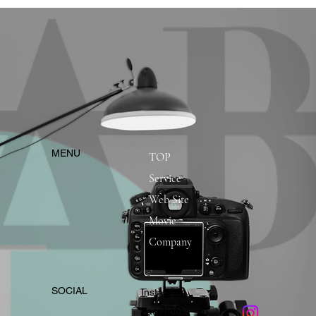
​MENU
TOP
Service
Web Site
Movie
Company
​SOCIAL
Instagram
​Facebook