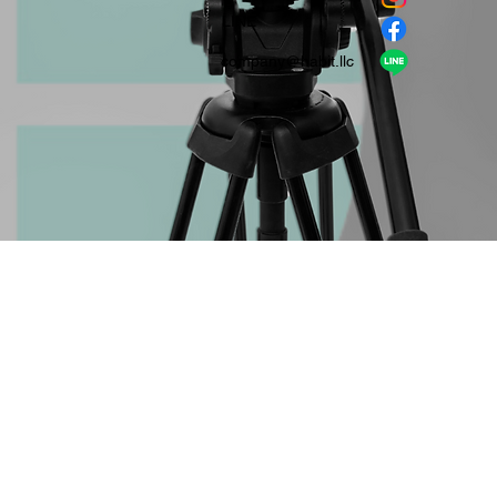
​LINE
company＠habit.llc