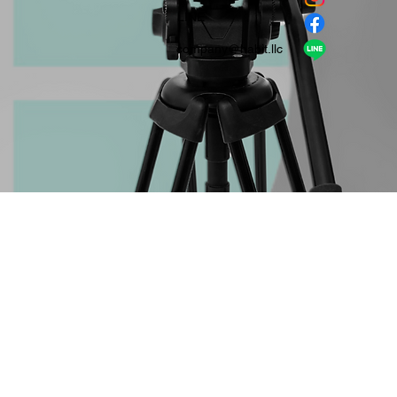
​LINE
company＠habit.llc