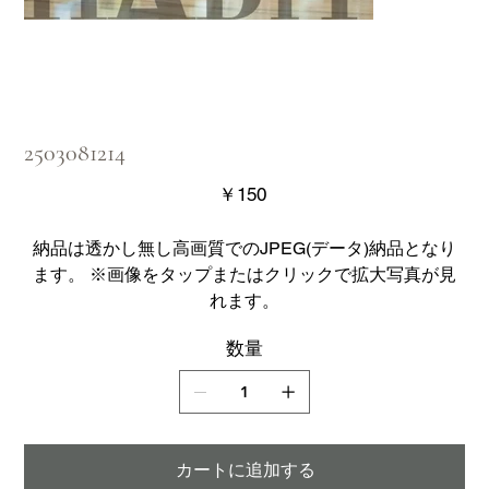
2503081214
価
￥150
格
納品は透かし無し高画質でのJPEG(データ)納品となり
ます。 ※画像をタップまたはクリックで拡大写真が見
れます。
数量
カートに追加する