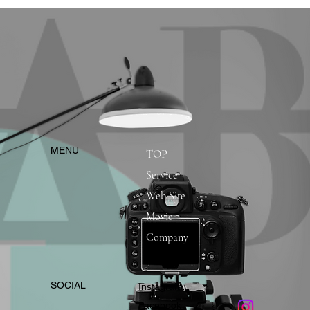
​MENU
TOP
Service
Web Site
Movie
Company
​SOCIAL
Instagram
​Facebook