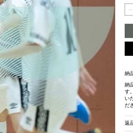
納
納
す
い
だ
返