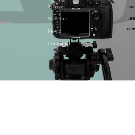
Service
​Fa
Web Site
​LIN
com
Movie
Company