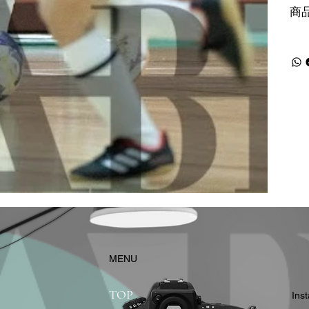
商
​MENU
TOP
In