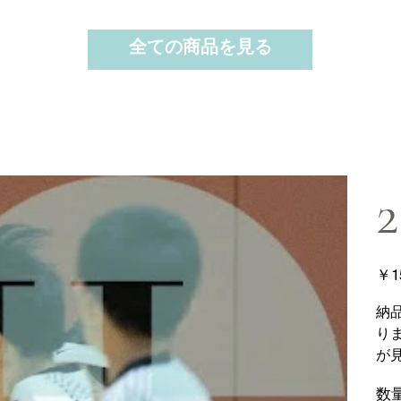
全ての商品を見る
2
価
￥1
格
納
り
が
数