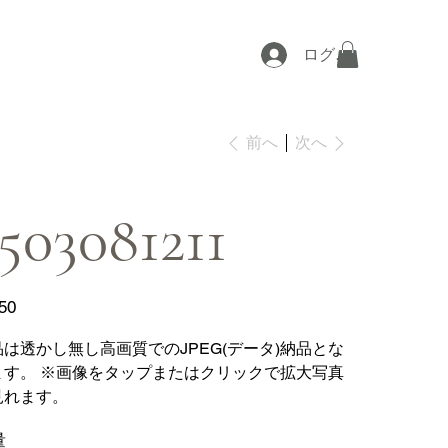
ログイン
次へ
前へ
503081211
50
品は透かし無し高画質でのJPEG(データ)納品とな
ます。 ※画像をタップまたはクリックで拡大写真
見れます。
量