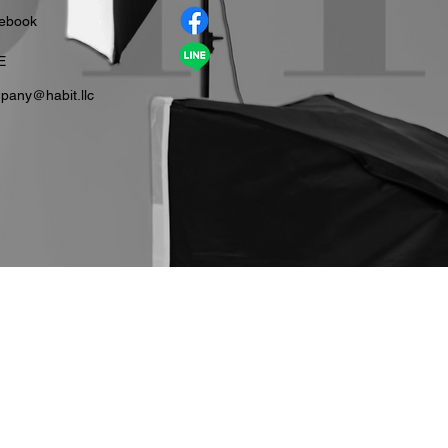
cebook
E
pany＠habit.llc