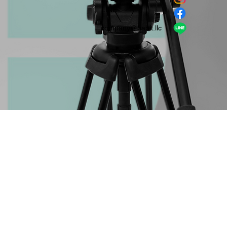
​LINE
company＠habit.llc