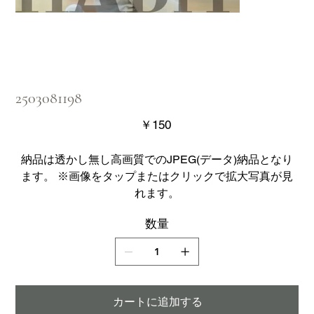
2503081198
価
￥150
格
納品は透かし無し高画質でのJPEG(データ)納品となり
ます。 ※画像をタップまたはクリックで拡大写真が見
れます。
数量
カートに追加する