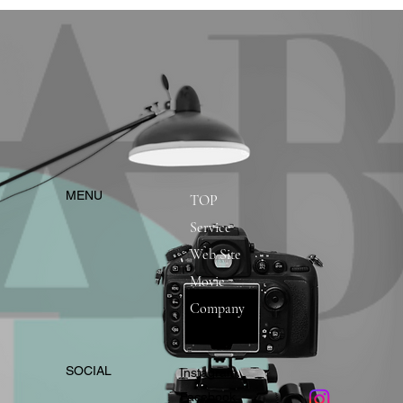
​MENU
TOP
Service
Web Site
Movie
Company
​SOCIAL
Instagram
​Facebook