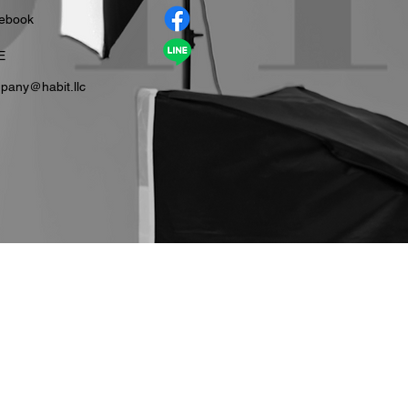
cebook
E
pany＠habit.llc