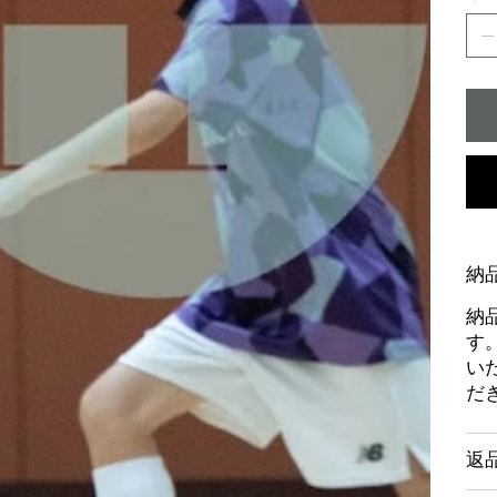
納
納
す
い
だ
返