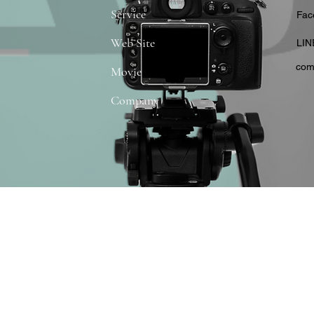
Service
​Fa
Web Site
​LIN
com
Movie
Company