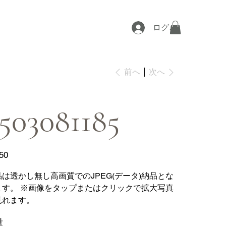
ログイン
次へ
前へ
503081185
50
品は透かし無し高画質でのJPEG(データ)納品とな
ます。 ※画像をタップまたはクリックで拡大写真
見れます。
量