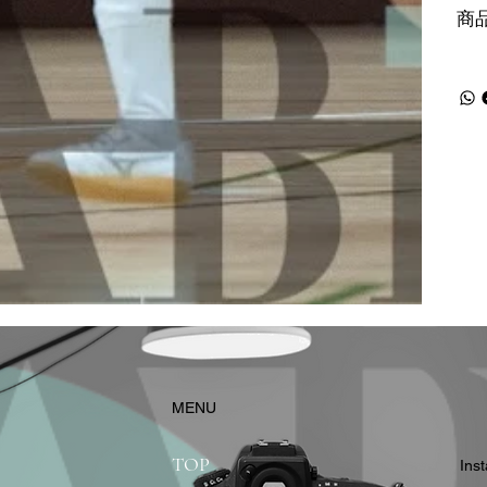
商
​MENU
TOP
In