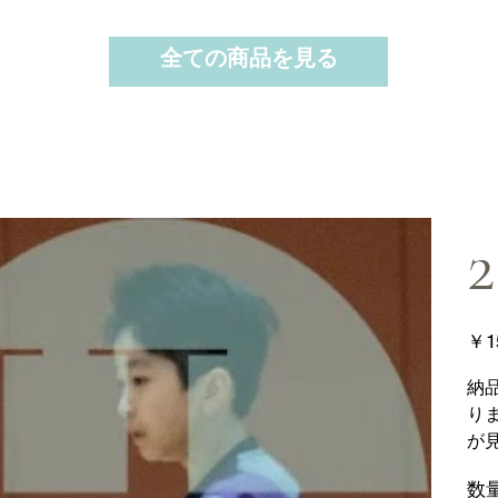
全ての商品を見る
2
価
￥1
格
納
り
が
数