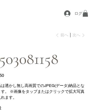
ログイン
次へ
前へ
503081158
50
品は透かし無し高画質でのJPEG(データ)納品とな
ます。 ※画像をタップまたはクリックで拡大写真
見れます。
量