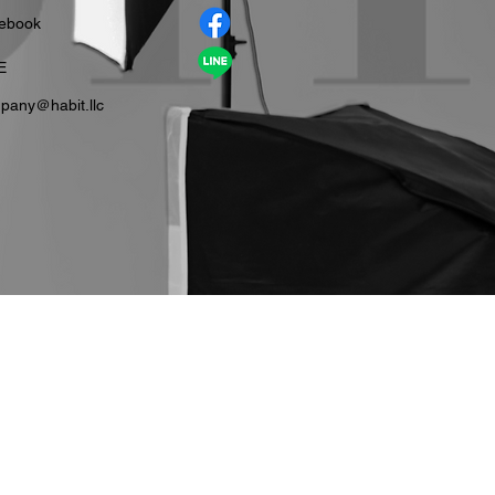
cebook
E
pany＠habit.llc