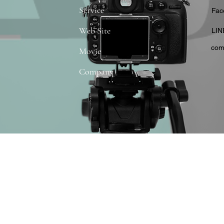
Service
​Fa
Web Site
​LIN
com
Movie
Company