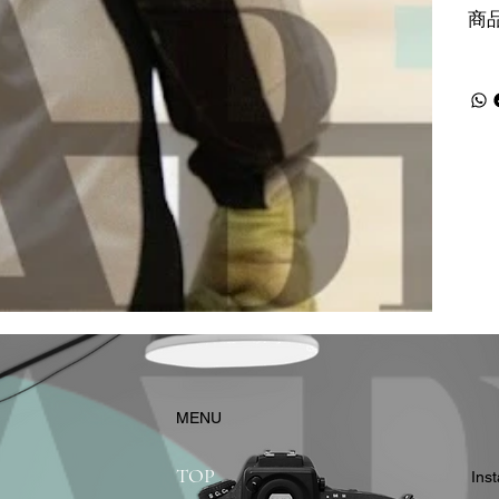
商
​MENU
TOP
In