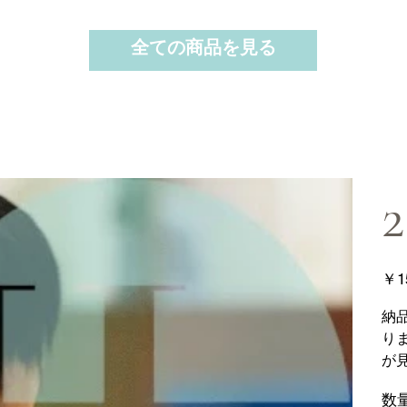
全ての商品を見る
2
価
￥1
格
納
り
が
数