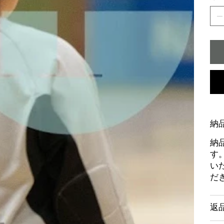
納
納
す
い
だ
返