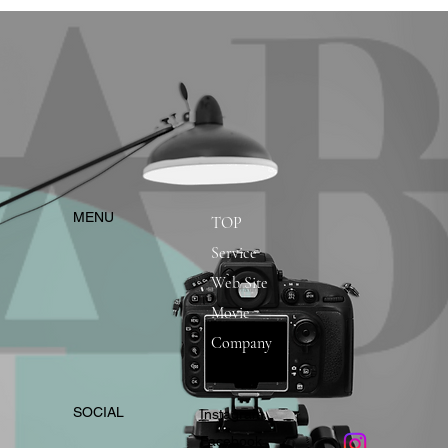
​MENU
TOP
Service
Web Site
Movie
Company
​SOCIAL
Instagram
​Facebook