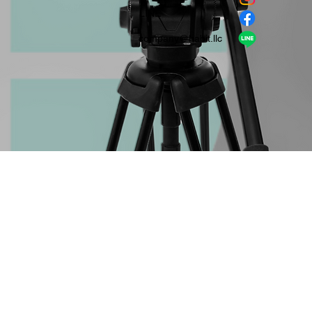
​LINE
company＠habit.llc