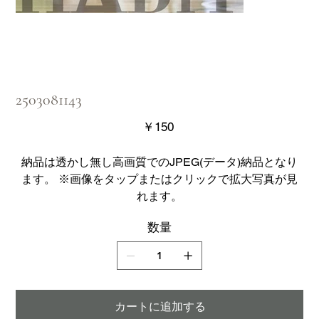
2503081143
価
￥150
格
納品は透かし無し高画質でのJPEG(データ)納品となり
ます。 ※画像をタップまたはクリックで拡大写真が見
れます。
数量
カートに追加する