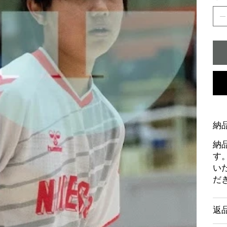
納
納
す
い
だ
返