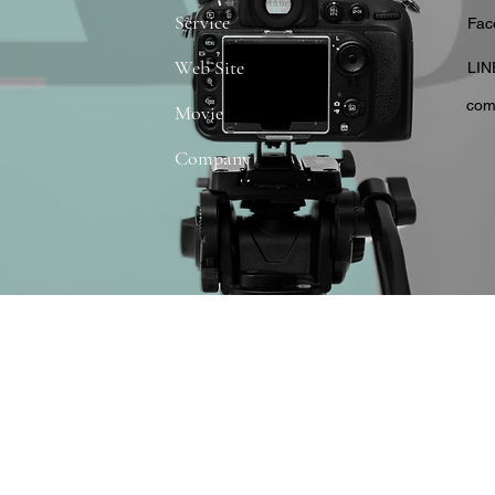
Service
​Fa
Web Site
​LIN
com
Movie
Company