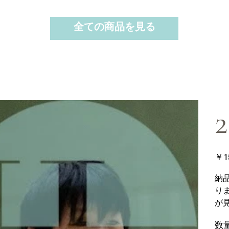
全ての商品を見る
2
価
￥1
格
納
り
が
数