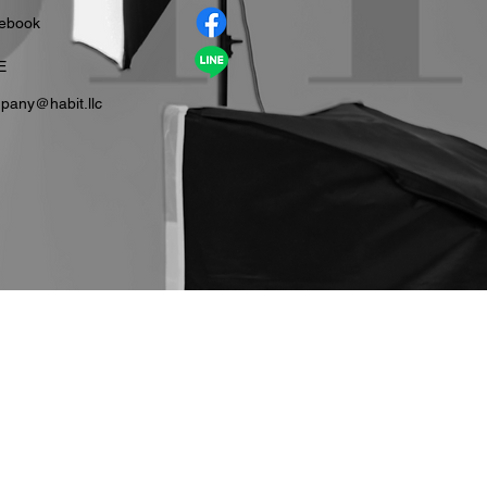
cebook
E
pany＠habit.llc