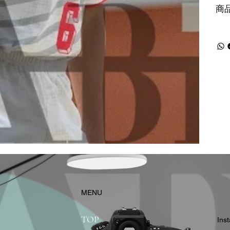
商
​MENU
TOP
In