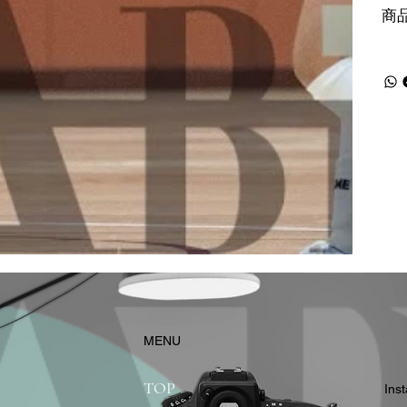
商
​MENU
TOP
In