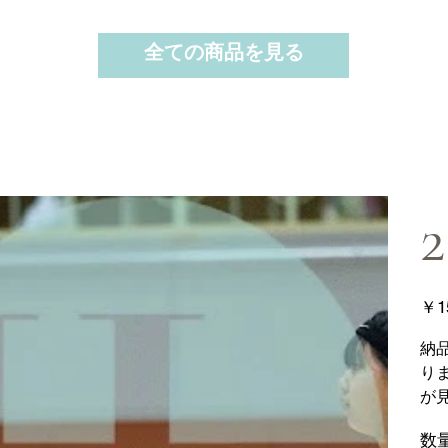
全ての商品を見る
2
価
￥1
格
納
り
が
数