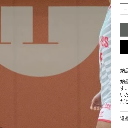
納
納
す
い
だ
返