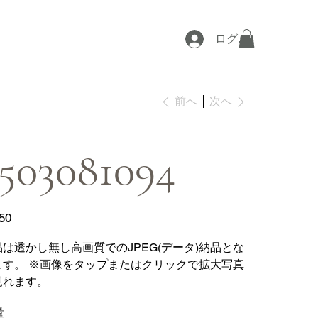
ログイン
次へ
前へ
503081094
50
品は透かし無し高画質でのJPEG(データ)納品とな
ます。 ※画像をタップまたはクリックで拡大写真
見れます。
量