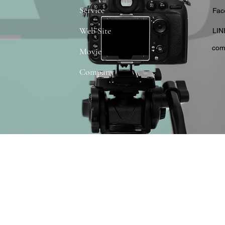
Service
​Fa
Web Site
​LIN
com
Movie
Company