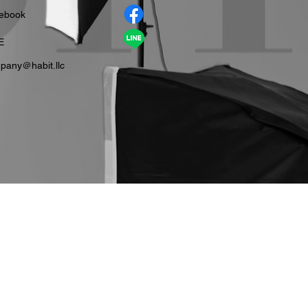
cebook
E
pany＠habit.llc