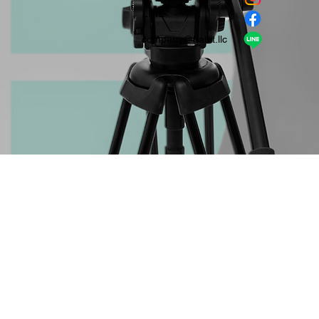
​LINE
company＠habit.llc