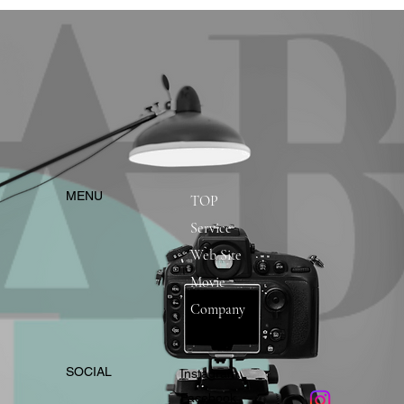
​MENU
TOP
Service
Web Site
Movie
Company
​SOCIAL
Instagram
​Facebook