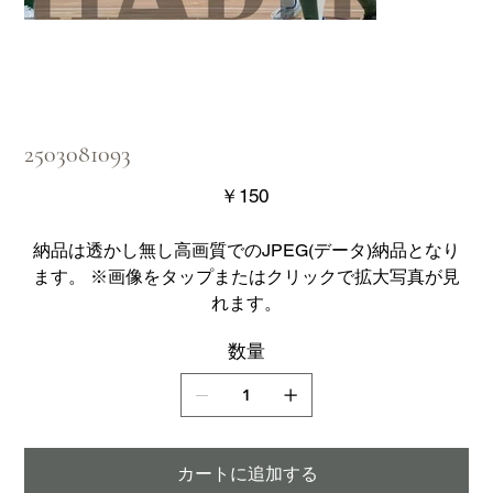
2503081093
価
￥150
格
納品は透かし無し高画質でのJPEG(データ)納品となり
ます。 ※画像をタップまたはクリックで拡大写真が見
れます。
数量
カートに追加する