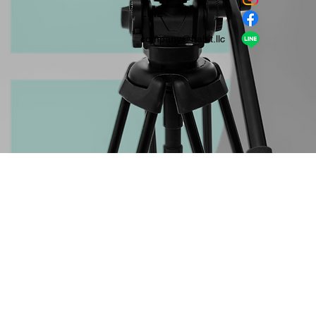
​LINE
company＠habit.llc