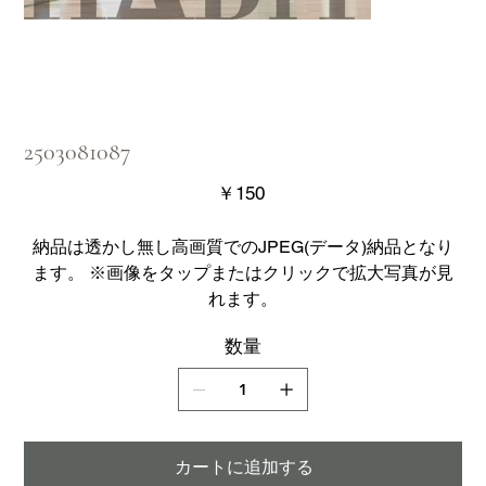
2503081087
価
￥150
格
納品は透かし無し高画質でのJPEG(データ)納品となり
ます。 ※画像をタップまたはクリックで拡大写真が見
れます。
数量
カートに追加する