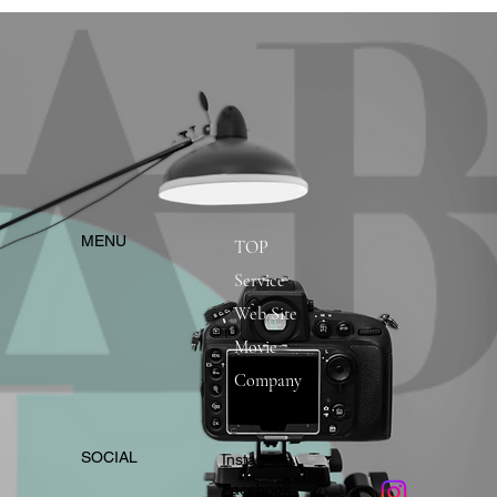
​MENU
TOP
Service
Web Site
Movie
Company
​SOCIAL
Instagram
​Facebook