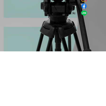
​LINE
company＠habit.llc