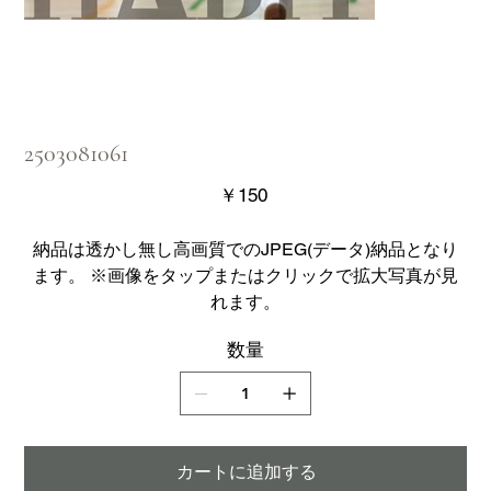
2503081061
価
￥150
格
納品は透かし無し高画質でのJPEG(データ)納品となり
ます。 ※画像をタップまたはクリックで拡大写真が見
れます。
数量
カートに追加する