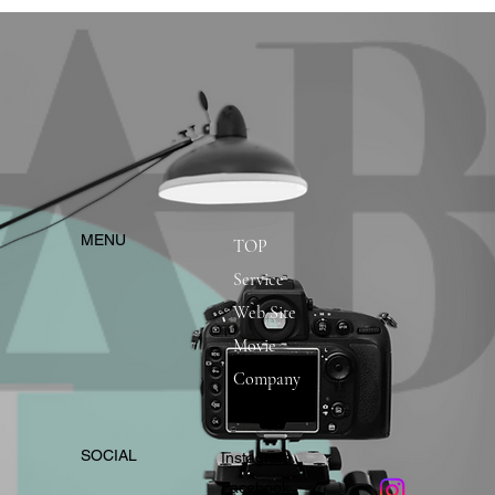
​MENU
TOP
Service
Web Site
Movie
Company
​SOCIAL
Instagram
​Facebook