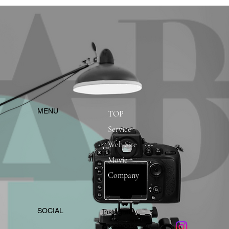
​MENU
TOP
Service
Web Site
Movie
Company
​SOCIAL
Instagram
​Facebook