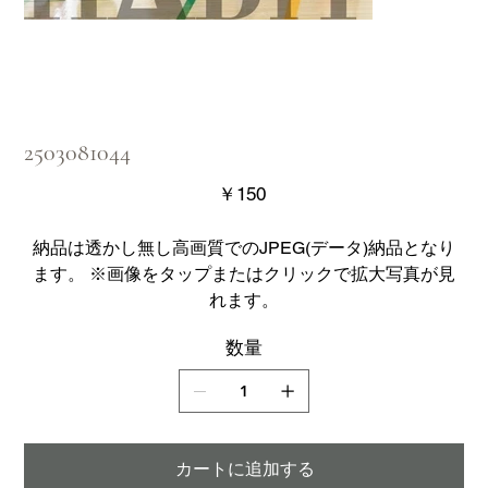
2503081044
価
￥150
格
納品は透かし無し高画質でのJPEG(データ)納品となり
ます。 ※画像をタップまたはクリックで拡大写真が見
れます。
数量
カートに追加する