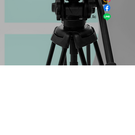
​LINE
company＠habit.llc